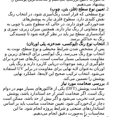
پیشنهاد می‌دهیم.
تعیین نوع سطح (فلز، بتن، چوب)
نوع سطحی که قرار است رنگ‌آمیزی شود، در انتخاب رنگ
نقش کلیدی دارد. سطوح فلزی نیاز به پوشش‌های
ضدخوردگی قوی دارند، در حالی که سطوح بتنی یا چوبی به
نوع متفاوتی از رنگ نیاز دارند. همچنین میزان زبری، تمیزی و
آماده‌سازی سطح نیز باید در نظر گرفته شود تا چسبندگی
رنگ به حداکثر برسد.
انتخاب نوع رنگ (اپوکسی، ضدخزه، پلی اورتان)
پس از مشخص شدن شرایط محیطی و نوع سطح، نوبت به
انتخاب نوع رنگ می‌رسد. رنگ اپوکسی برای لایه‌های زیرین و
مقاومت شیمیایی بسیار مناسب است، رنگ‌های ضدخزه برای
جلوگیری از رشد موجودات دریایی کاربرد دارند و رنگ پلی
اورتان به‌عنوان لایه نهایی برای مقاومت در برابر UV استفاده
می‌شود. انتخاب ترکیب صحیح این لایه‌ها، عملکرد نهایی
پوشش را تضمین می‌کند.
بررسی ضخامت مورد نیاز
ضخامت پوشش (DFT) یکی از فاکتورهای بسیار مهم در دوام
رنگ است. اگر ضخامت کمتر از حد استاندارد باشد، پوشش
به‌سرعت تخریب می‌شود و اگر بیش از حد باشد، ممکن است
دچار ترک‌خوردگی شود. تعیین ضخامت مناسب باید بر اساس
استانداردهای صنعتی و شرایط پروژه انجام شود. ما این
محاسبات را به‌صورت دقیق انجام می‌دهیم.