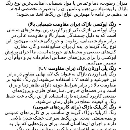
میزان رطوبت، دما و تماس با مواد شیمیایی، مناسب‌ترین نوع رنگ
باژاک را پیشنهاد می‌دهیم و تأمین آن را به‌صورت تخصصی انجام
می‌دهیم. در ادامه با مهم‌ترین انواع این رنگ‌ها آشنا می‌شوید:
رنگ اپوکسی باژاک (برای مقاومت شیمیایی بالا)
رنگ اپوکسی باژاک یکی از پرکاربردترین پوشش‌های صنعتی
است که به دلیل چسبندگی بسیار بالا و مقاومت عالی در
برابر مواد شیمیایی، رطوبت و خوردگی شناخته می‌شود. این
نوع رنگ گزینه‌ای ایده‌آل برای صنایع نفت و گاز، مخازن،
کف‌های صنعتی و محیط‌های خورنده است. ما اجرای پوشش
اپوکسی را برای پروژه‌های حساس انجام داده‌ایم و دوام آن را
تضمین می‌کنیم.
رنگ پلی اورتان باژاک (برای مقاومت UV)
رنگ پلی اورتان باژاک به‌عنوان یک لایه نهایی مقاوم در برابر
نور خورشید و اشعه UV استفاده می‌شود. این رنگ علاوه بر
مقاومت بالا در برابر شرایط جوی، دارای ظاهر زیبا و براق
است و در فضاهای خارجی، سازه‌های فلزی و پروژه‌های
صنعتی کاربرد گسترده دارد. استفاده از این رنگ باعث حفظ
رنگ و کیفیت سطح در طول زمان می‌شود.
رنگ آکریلیک باژاک (برای کاربردهای عمومی)
رنگ آکریلیک باژاک گزینه‌ای مناسب برای کاربردهای عمومی
و نیمه‌صنعتی است. این رنگ‌ها سرعت خشک شدن بالایی
دارند و اجرای آن‌ها آسان است. برای پروژه‌هایی که نیاز به
پوشش سریع، اقتصادی و با کیفیت مناسب دارند، رنگ