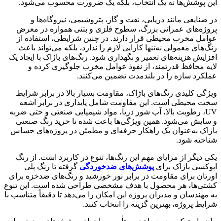
این پوشش‌ها نه یک انتخاب، بلکه یک ضرورت محسوب می‌شود.
در صنایعی مانند دریایی، نفت و گاز، پتروشیمی، نیروگاه‌ها و
پروژه‌های عمرانی بزرگ، سطوح فلزی و بتنی همواره در معرض
عوامل مخرب محیطی قرار دارند. در چنین شرایطی، استفاده از
رنگ‌های معمولی نه‌تنها کارایی لازم را ندارد، بلکه می‌تواند باعث
افزایش هزینه‌های تعمیر و نگهداری شود. رنگ‌های باژاک با ایجاد یک
لایه محافظ قدرتمند، از نفوذ عوامل مخرب جلوگیری کرده و
عملکرد سازه را در بلندمدت تضمین می‌کنند.
ویژگی کلیدی رنگ‌های باژاک، مقاومت بسیار بالا در برابر شرایط
سخت محیطی است. این مقاومت شامل پایداری در برابر اشعه
UV، رطوبت بالا، آب شور دریا، مواد شیمیایی صنعتی و حتی ضربه
و سایش می‌شود. همین ویژگی‌ها باعث شده تا خرید رنگ صنعتی
باژاک به‌عنوان یک راهکار حرفه‌ای و مطمئن در پروژه‌های حساس
شناخته شود.
یکی دیگر از مزایای مهم این رنگ‌ها، تنوع در کاربرد است. از رنگ
اپوکسی باژاک برای
پوشش‌های ضدخوردگی
گرفته تا رنگ پلی
اورتان برای مقاومت در برابر نور خورشید و رنگ‌های ضدخزه برای
کشتی‌ها، هر محصول با هدف مشخصی طراحی شده است. این تنوع
به مهندسان و مدیران پروژه این امکان را می‌دهد تا دقیقاً متناسب با
شرایط پروژه، بهترین گزینه را انتخاب کنند.