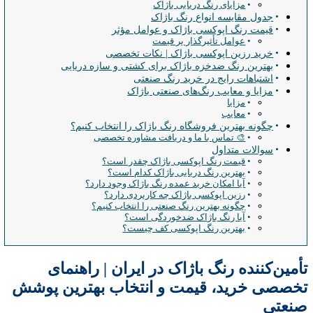
مزایای رنگ دریایی باژاک
جدول مقایسه انواع رنگ باژاک
قیمت رنگ اپوکسی باژاک و عوامل مؤثر
عوامل تأثیرگذار بر قیمت
خرید رزین اپوکسی باژاک | نکات تخصصی
بهترین رنگ ضدخزه باژاک برای کشتی و سازه دریایی
اشتباهات رایج در خرید رنگ صنعتی
مزایا و معایب رنگ‌های صنعتی باژاک
مزایا
معایب
چگونه بهترین فروشگاه رنگ باژاک را انتخاب کنیم؟
🎨 تماس با ما و دریافت مشاوره تخصصی
سوالات متداول
قیمت رنگ اپوکسی باژاک چقدر است؟
بهترین رنگ دریایی باژاک کدام است؟
آیا امکان خرید عمده رنگ باژاک وجود دارد؟
رزین اپوکسی باژاک چه کاربردی دارد؟
چگونه بهترین رنگ صنعتی را انتخاب کنیم؟
آیا رنگ باژاک ضدخوردگی است؟
بهترین رنگ اپوکسی کف چیست؟
تأمین‌کننده رنگ باژاک در ایران | راهنمای
تخصصی خرید، قیمت و انتخاب بهترین پوشش
صنعتی