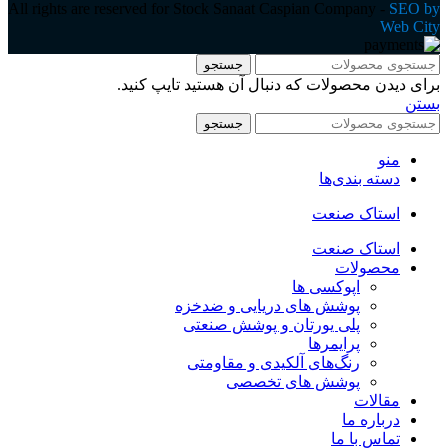
All rights are reserved for Stock Sanaat Caspian Company -
SEO by
Web City
جستجو
برای دیدن محصولات که دنبال آن هستید تایپ کنید.
بستن
جستجو
منو
دسته بندی‌ها
استاک صنعت
استاک صنعت
محصولات
اپوکسی ها
پوشش های دریایی و ضدخزه
پلی یورتان و پوشش صنعتی
پرایمرها
رنگ‌های آلکیدی و مقاومتی
پوشش های تخصصی
مقالات
درباره ما
تماس با ما