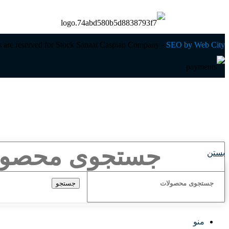
ts are reserved for Stock Sanaat Caspian Company -
SEO by Web City
بستن
جستجو
منو