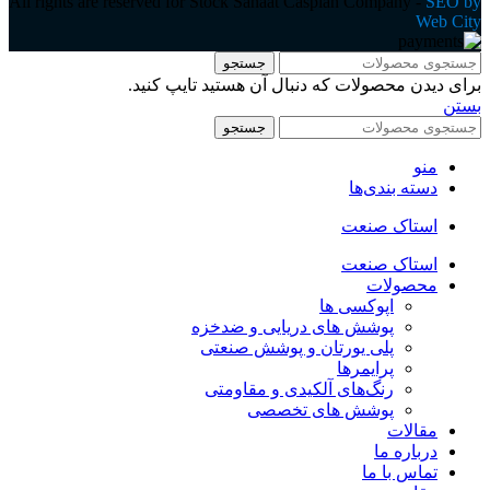
All rights are reserved for Stock Sanaat Caspian Company -
SEO by
Web City
جستجو
برای دیدن محصولات که دنبال آن هستید تایپ کنید.
بستن
جستجو
منو
دسته بندی‌ها
استاک صنعت
استاک صنعت
محصولات
اپوکسی ها
پوشش های دریایی و ضدخزه
پلی یورتان و پوشش صنعتی
پرایمرها
رنگ‌های آلکیدی و مقاومتی
پوشش های تخصصی
مقالات
درباره ما
تماس با ما