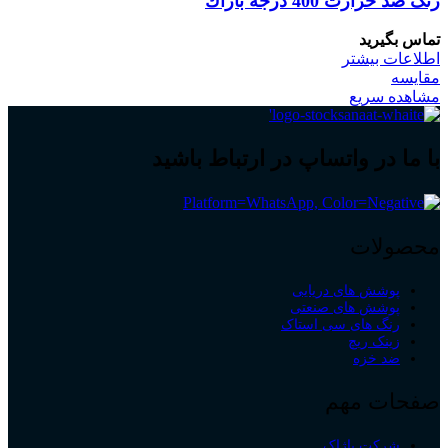
رنگ ضد حرارت 400 درجه باژاك
تماس بگیرید
اطلاعات بیشتر
مقایسه
مشاهده سریع
با ما در واتساپ در ارتباط باشید
محصولات
پوشش های دریایی
پوشش های صنعتی
رنگ های سی استاک
زینک ریچ
ضد خزه
صفحات مهم
شرکت باژاک