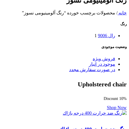
رنگ آلومینیومی نسوز
خانه
/
محصولات برچسب خورده “رنگ آلومینیومی نسوز”
رنگ
رال 9006
1
وضعیت موجودی
فروش ویژه
موجود در انبار
در صورت سفارش مجدد
Upholstered chair
Discount 10%
Shop Now