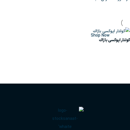
Upholstered chair
Discount 10%
Shop Now
كولتار اپوكسی باژاك
اطلاعات بیشتر