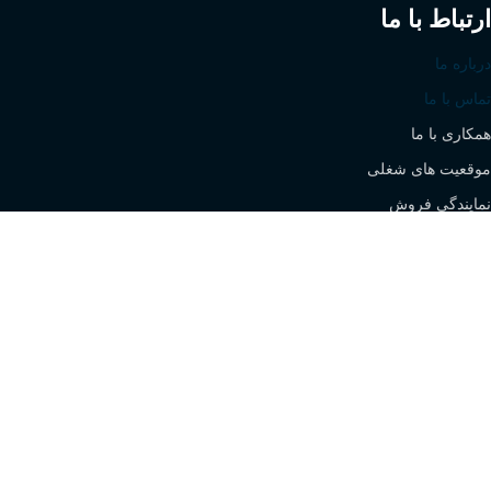
ارتباط با ما
درباره ما
تماس با ما
همکاری با ما
موقعیت های شغلی
نمایندگی فروش
All rights are reserved for Stock Sanaat Caspian Company -
SEO by
Web City