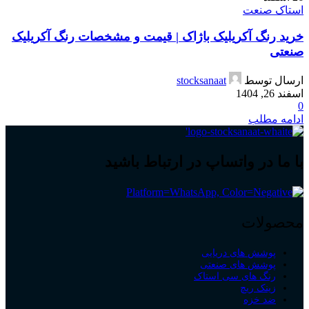
استاک صنعت
خرید رنگ آکریلیک باژاک | قیمت و مشخصات رنگ آکریلیک
صنعتی
ارسال توسط
stocksanaat
اسفند 26, 1404
0
ادامه مطلب
با ما در واتساپ در ارتباط باشید
محصولات
پوشش های دریایی
پوشش های صنعتی
رنگ های سی استاک
زینک ریچ
ضد خزه