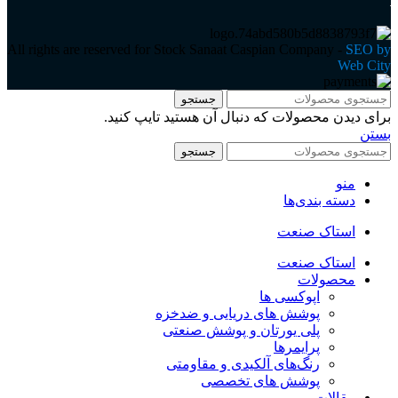
All rights are reserved for Stock Sanaat Caspian Company -
SEO by
Web City
جستجو
برای دیدن محصولات که دنبال آن هستید تایپ کنید.
بستن
جستجو
منو
دسته بندی‌ها
استاک صنعت
استاک صنعت
محصولات
اپوکسی ها
پوشش های دریایی و ضدخزه
پلی یورتان و پوشش صنعتی
پرایمرها
رنگ‌های آلکیدی و مقاومتی
پوشش های تخصصی
مقالات