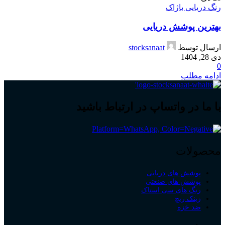
رنگ دریایی باژاک
بهترین پوشش دریایی
ارسال توسط
stocksanaat
دی 28, 1404
0
ادامه مطلب
با ما در واتساپ در ارتباط باشید
محصولات
پوشش های دریایی
پوشش های صنعتی
رنگ های سی استاک
زینک ریچ
ضد خزه