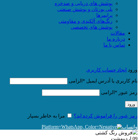
پوشش های دریایی و ضدخزه
پلی یورتان و پوشش صنعتی
پرایمرها
رنگ‌های آلکیدی و مقاومتی
پوشش های تخصصی
مقالات
درباره ما
تماس با ما
ورود
ایجاد حساب کاربری
نام کاربری یا آدرس ایمیل
*
الزامی
رمز عبور
*
الزامی
ورود
رمز عبور را فراموش کرده اید؟
مرا به خاطر بسپار
واتساپ
09
اردیبهشت