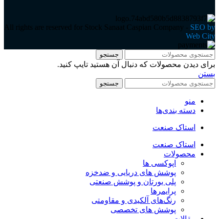
All rights are reserved for Stock Sanaat Caspian Company -
SEO by
Web City
جستجو
برای دیدن محصولات که دنبال آن هستید تایپ کنید.
بستن
جستجو
منو
دسته بندی‌ها
استاک صنعت
استاک صنعت
محصولات
اپوکسی ها
پوشش های دریایی و ضدخزه
پلی یورتان و پوشش صنعتی
پرایمرها
رنگ‌های آلکیدی و مقاومتی
پوشش های تخصصی
مقالات