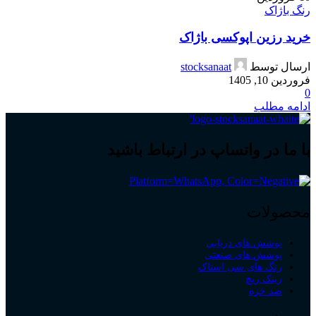
رنگ باژاک
خرید رزین اپوکسی باژاک
ارسال توسط
stocksanaat
فروردین 10, 1405
0
ادامه مطلب
با ما در واتساپ در ارتباط باشید
محصولات
پوشش های دریایی
پوشش های صنعتی
رنگ های سی استاک
زینک ریچ
ضد خزه