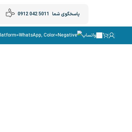
پاسخگوی شما
5011 042 0912
واتساپ