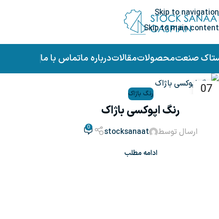
Skip to navigation
Skip to main content
ستاک صنعت
محصولات
مقالات
درباره ما
تماس با ما
07
رنگ باژاک
مهر
رنگ اپوکسی باژاک
0
ارسال توسط
stocksanaat
ادامه مطلب