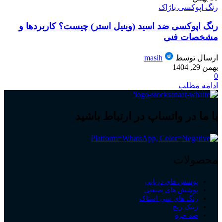
رنگ اپوکسی باژاک
رنگ اپوکسی ضد اسید (وینیل استر) چیست؟ کاربردها و
مشخصات فنی
ارسال توسط
masih
بهمن 29, 1404
0
ادامه مطلب
با ما در واتساپ در ارتباط باشید
محصولات
پوشش های دریایی
پوشش های صنعتی
رنگ های سی استاک
زینک ریچ
ضد خزه