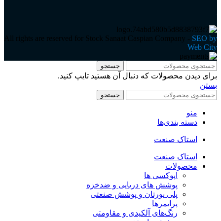
All rights are reserved for Stock Sanaat Caspian Company -
SEO by
Web City
جستجو
برای دیدن محصولات که دنبال آن هستید تایپ کنید.
بستن
جستجو
منو
دسته بندی‌ها
استاک صنعت
استاک صنعت
محصولات
اپوکسی ها
پوشش های دریایی و ضدخزه
پلی یورتان و پوشش صنعتی
پرایمرها
رنگ‌های آلکیدی و مقاومتی