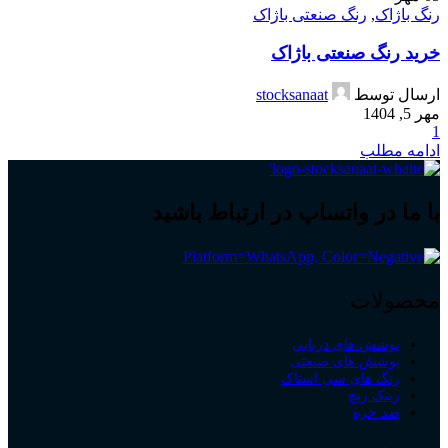
رنگ باژاک
,
رنگ صنعتی باژاک
خرید رنگ صنعتی باژاک
ارسال توسط
stocksanaat
مهر 5, 1404
1
ادامه مطلب
با ما در واتساپ در ارتباط باشید
محصولات
پوشش های دریایی
پوشش های صنعتی
رنگ های سی استاک
زینک ریچ
ضد خزه