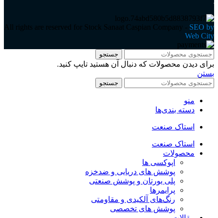
All rights are reserved for Stock Sanaat Caspian Company -
SEO by
Web City
جستجو
برای دیدن محصولات که دنبال آن هستید تایپ کنید.
بستن
جستجو
منو
دسته بندی‌ها
استاک صنعت
استاک صنعت
محصولات
اپوکسی ها
پوشش های دریایی و ضدخزه
پلی یورتان و پوشش صنعتی
پرایمرها
رنگ‌های آلکیدی و مقاومتی
پوشش های تخصصی
مقالات