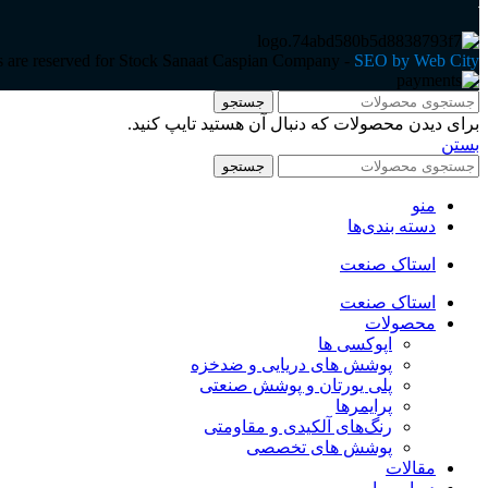
ts are reserved for Stock Sanaat Caspian Company -
SEO by Web City
جستجو
برای دیدن محصولات که دنبال آن هستید تایپ کنید.
بستن
جستجو
منو
دسته بندی‌ها
استاک صنعت
استاک صنعت
محصولات
اپوکسی ها
پوشش های دریایی و ضدخزه
پلی یورتان و پوشش صنعتی
پرایمرها
رنگ‌های آلکیدی و مقاومتی
پوشش های تخصصی
مقالات