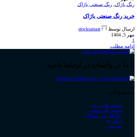
رنگ باژاک
,
رنگ صنعتی باژاک
خرید رنگ صنعتی باژاک
ارسال توسط
stocksanaat
مهر 5, 1404
1
ادامه مطلب
با ما در واتساپ در ارتباط باشید
محصولات
پوشش های دریایی
پوشش های صنعتی
رنگ های سی استاک
زینک ریچ
ضد خزه