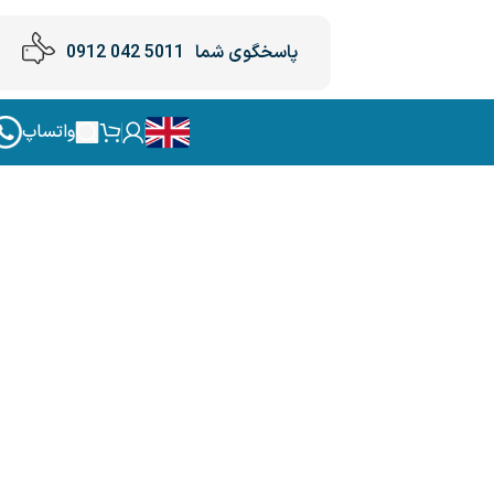
پاسخگوی شما
5011 042 0912
واتساپ