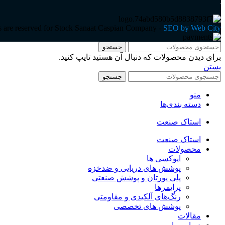
ts are reserved for Stock Sanaat Caspian Company -
SEO by Web City
جستجو
برای دیدن محصولات که دنبال آن هستید تایپ کنید.
بستن
جستجو
منو
دسته بندی‌ها
استاک صنعت
استاک صنعت
محصولات
اپوکسی ها
پوشش های دریایی و ضدخزه
پلی یورتان و پوشش صنعتی
پرایمرها
رنگ‌های آلکیدی و مقاومتی
پوشش های تخصصی
مقالات