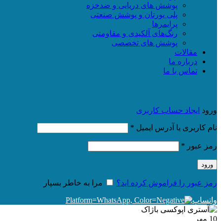
پوشش های دریایی و ضدخزه
پلی یورتان و پوشش صنعتی
پرایمرها
رنگ‌های آلکیدی و مقاومتی
پوشش های تخصصی
مقالات
درباره ما
تماس با ما
ورود
ایجاد حساب کاربری
الزامی
نام کاربری یا آدرس ایمیل
*
الزامی
رمز عبور
*
ورود
رمز عبور را فراموش کرده اید؟
مرا به خاطر بسپار
واتساپ
10
مهر