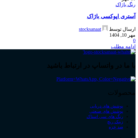
رنگ باژاک
آستری اپوکسی باژاک
ارسال توسط
stocksanaat
مهر 10, 1404
0
ادامه مطلب
با ما در واتساپ در ارتباط باشید
محصولات
پوشش های دریایی
پوشش های صنعتی
رنگ های سی استاک
زینک ریچ
ضد خزه