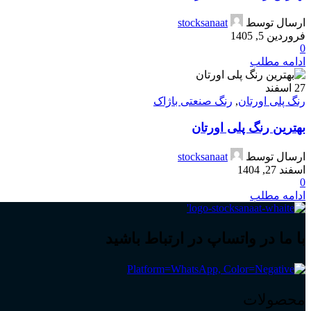
ارسال توسط
stocksanaat
فروردین 5, 1405
0
ادامه مطلب
27
اسفند
رنگ پلی اورتان
,
رنگ صنعتی باژاک
بهترین رنگ پلی اورتان
ارسال توسط
stocksanaat
اسفند 27, 1404
0
ادامه مطلب
با ما در واتساپ در ارتباط باشید
محصولات