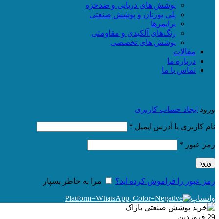
پوشش های دریایی و ضدخزه
پلی یورتان و پوشش صنعتی
پرایمرها
رنگ‌های آلکیدی و مقاومتی
پوشش های تخصصی
مقالات
درباره ما
تماس با ما
ورود
ایجاد حساب کاربری
الزامی
نام کاربری یا آدرس ایمیل
*
الزامی
رمز عبور
*
ورود
رمز عبور را فراموش کرده اید؟
مرا به خاطر بسپار
واتساپ
29
فروردین