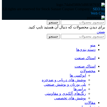
All rights are reserved for Stock Sanaat Caspian Company -
SEO by
Web City
جستجو
برای دیدن محصولات که دنبال آن هستید تایپ کنید.
بستن
جستجو
منو
دسته بندی‌ها
استاک صنعت
استاک صنعت
محصولات
اپوکسی ها
پوشش های دریایی و ضدخزه
پلی یورتان و پوشش صنعتی
پرایمرها
رنگ‌های آلکیدی و مقاومتی
پوشش های تخصصی
مقالات