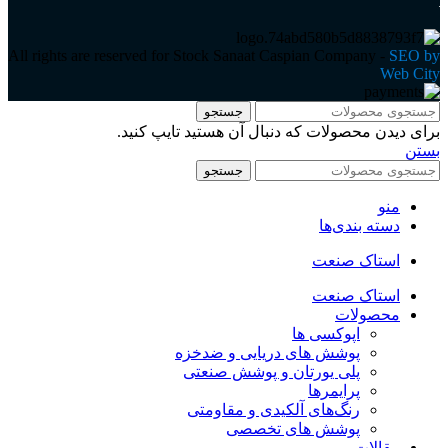
All rights are reserved for Stock Sanaat Caspian Company -
SEO by
Web City
جستجو
برای دیدن محصولات که دنبال آن هستید تایپ کنید.
بستن
جستجو
منو
دسته بندی‌ها
استاک صنعت
استاک صنعت
محصولات
اپوکسی ها
پوشش های دریایی و ضدخزه
پلی یورتان و پوشش صنعتی
پرایمرها
رنگ‌های آلکیدی و مقاومتی
پوشش های تخصصی
مقالات