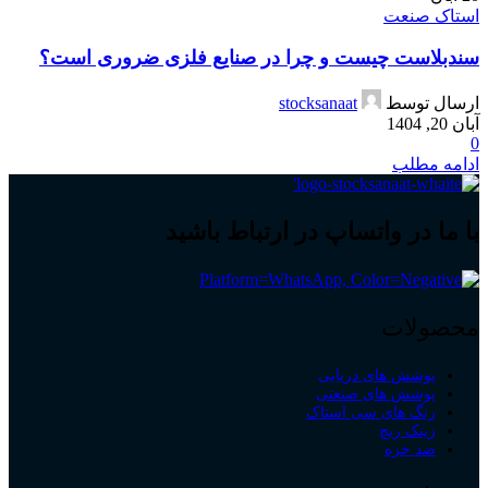
استاک صنعت
سندبلاست چیست و چرا در صنایع فلزی ضروری است؟
ارسال توسط
stocksanaat
آبان 20, 1404
0
ادامه مطلب
با ما در واتساپ در ارتباط باشید
محصولات
پوشش های دریایی
پوشش های صنعتی
رنگ های سی استاک
زینک ریچ
ضد خزه