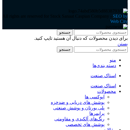
All rights are reserved for Stock Sanaat Caspian Company -
SEO by
Web City
جستجو
برای دیدن محصولات که دنبال آن هستید تایپ کنید.
بستن
جستجو
منو
دسته بندی‌ها
استاک صنعت
استاک صنعت
محصولات
اپوکسی ها
پوشش های دریایی و ضدخزه
پلی یورتان و پوشش صنعتی
پرایمرها
رنگ‌های آلکیدی و مقاومتی
پوشش های تخصصی
مقالات