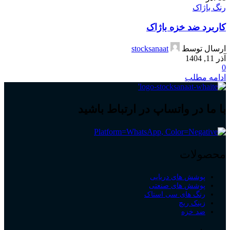
رنگ باژاک
کاربرد ضد خزه باژاک
ارسال توسط
stocksanaat
آذر 11, 1404
0
ادامه مطلب
با ما در واتساپ در ارتباط باشید
محصولات
پوشش های دریایی
پوشش های صنعتی
رنگ های سی استاک
زینک ریچ
ضد خزه