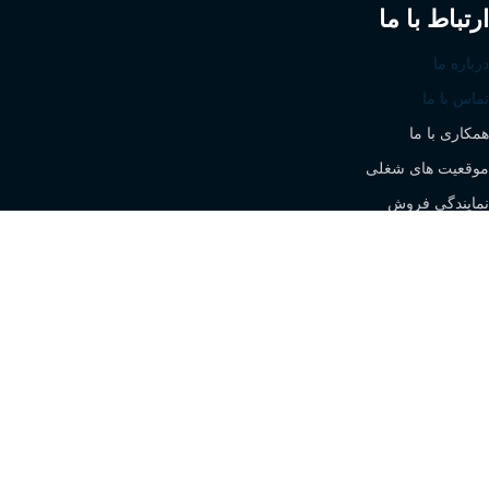
ارتباط با ما
درباره ما
تماس با ما
همکاری با ما
موقعیت های شغلی
نمایندگی فروش
All rights are reserved for Stock Sanaat Caspian Company -
SEO by
Web City