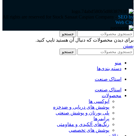
All rights are reserved for Stock Sanaat Caspian Company -
SEO by
Web City
جستجو
برای دیدن محصولات که دنبال آن هستید تایپ کنید.
بستن
جستجو
منو
دسته بندی‌ها
استاک صنعت
استاک صنعت
محصولات
اپوکسی ها
پوشش های دریایی و ضدخزه
پلی یورتان و پوشش صنعتی
پرایمرها
رنگ‌های آلکیدی و مقاومتی
پوشش های تخصصی
مقالات