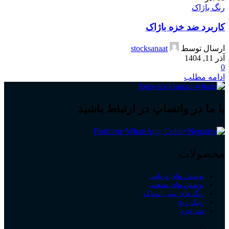
رنگ باژاک
کاربرد ضد خزه باژاک
ارسال توسط
stocksanaat
آذر 11, 1404
0
ادامه مطلب
با ما در واتساپ در ارتباط باشید
محصولات
پوشش های دریایی
پوشش های صنعتی
رنگ های سی استاک
زینک ریچ
ضد خزه