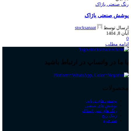
رنگ صنعتی باژاک
پوشش صنعتی باژاک
ارسال توسط
stocksanaat
آبان 8, 1404
0
ادامه مطلب
با ما در واتساپ در ارتباط باشید
محصولات
پوشش های دریایی
پوشش های صنعتی
رنگ های سی استاک
زینک ریچ
ضد خزه