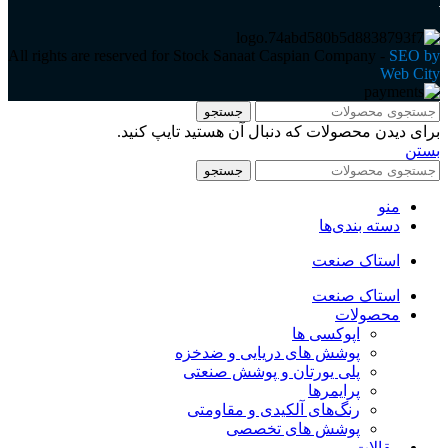
All rights are reserved for Stock Sanaat Caspian Company -
SEO by
Web City
جستجو
برای دیدن محصولات که دنبال آن هستید تایپ کنید.
بستن
جستجو
منو
دسته بندی‌ها
استاک صنعت
استاک صنعت
محصولات
اپوکسی ها
پوشش های دریایی و ضدخزه
پلی یورتان و پوشش صنعتی
پرایمرها
رنگ‌های آلکیدی و مقاومتی
پوشش های تخصصی
مقالات