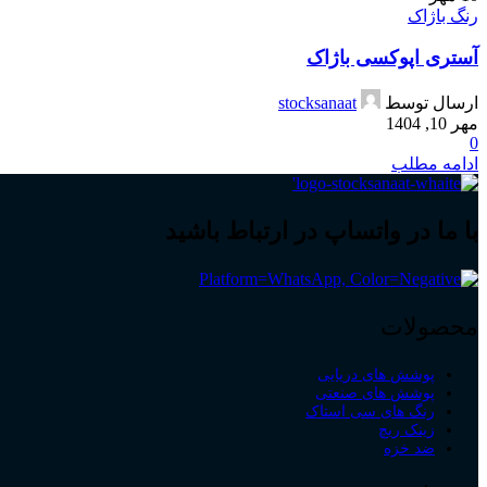
رنگ باژاک
آستری اپوکسی باژاک
ارسال توسط
stocksanaat
مهر 10, 1404
0
ادامه مطلب
با ما در واتساپ در ارتباط باشید
محصولات
پوشش های دریایی
پوشش های صنعتی
رنگ های سی استاک
زینک ریچ
ضد خزه