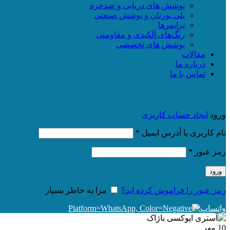
پوشش های دریایی و ضدخزه
پلی یورتان و پوشش صنعتی
پرایمرها
رنگ‌های آلکیدی و مقاومتی
پوشش های تخصصی
مقالات
درباره ما
تماس با ما
ورود
ایجاد حساب کاربری
الزامی
نام کاربری یا آدرس ایمیل
*
الزامی
رمز عبور
*
ورود
رمز عبور را فراموش کرده اید؟
مرا به خاطر بسپار
واتساپ
10
مهر