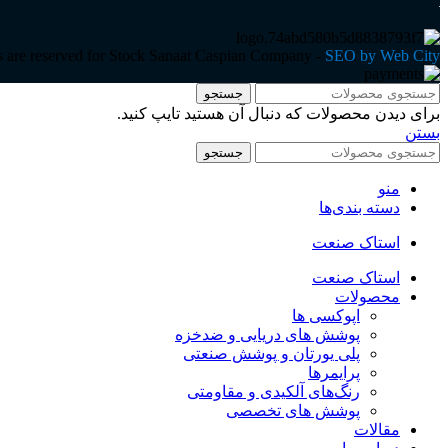
ts are reserved for Stock Sanaat Caspian Company -
SEO by Web City
جستجو
برای دیدن محصولات که دنبال آن هستید تایپ کنید.
بستن
جستجو
منو
دسته بندی‌ها
استاک صنعت
استاک صنعت
محصولات
اپوکسی ها
پوشش های دریایی و ضدخزه
پلی یورتان و پوشش صنعتی
پرایمرها
رنگ‌های آلکیدی و مقاومتی
پوشش های تخصصی
مقالات