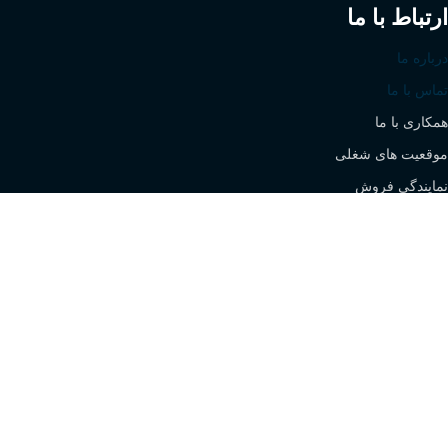
ارتباط با ما
درباره ما
تماس با ما
همکاری با ما
موقعیت های شغلی
نمایندگی فروش
All rights are reserved for Stock Sanaat Caspian Company -
SEO by
Web City