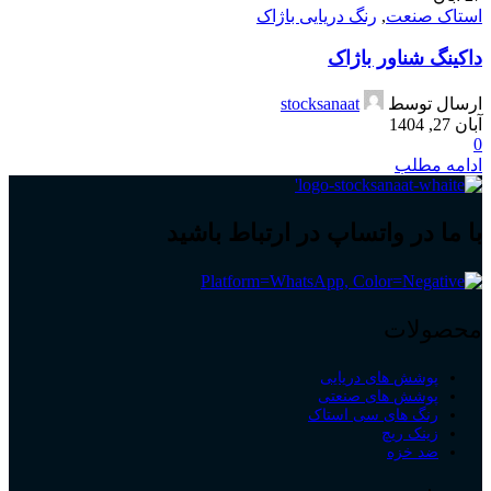
استاک صنعت
,
رنگ دریایی باژاک
داکینگ شناور باژاک
ارسال توسط
stocksanaat
آبان 27, 1404
0
ادامه مطلب
با ما در واتساپ در ارتباط باشید
محصولات
پوشش های دریایی
پوشش های صنعتی
رنگ های سی استاک
زینک ریچ
ضد خزه