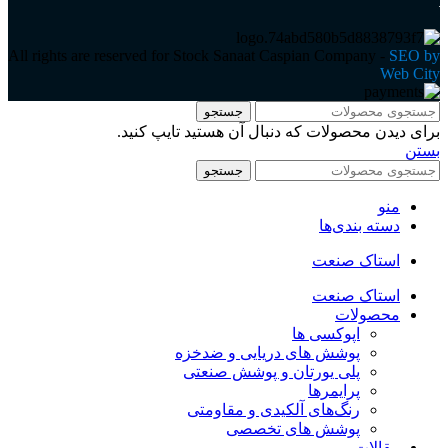
All rights are reserved for Stock Sanaat Caspian Company -
SEO by
Web City
جستجو
برای دیدن محصولات که دنبال آن هستید تایپ کنید.
بستن
جستجو
منو
دسته بندی‌ها
استاک صنعت
استاک صنعت
محصولات
اپوکسی ها
پوشش های دریایی و ضدخزه
پلی یورتان و پوشش صنعتی
پرایمرها
رنگ‌های آلکیدی و مقاومتی
پوشش های تخصصی
مقالات