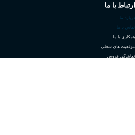
ارتباط با ما
درباره ما
تماس با ما
همکاری با ما
موقعیت های شغلی
نمایندگی فروش
All rights are reserved for Stock Sanaat Caspian Company -
SEO by
Web City