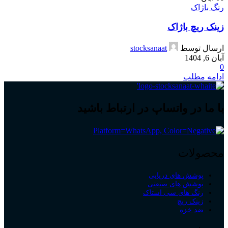
رنگ باژاک
زینک ریچ باژاک
ارسال توسط
stocksanaat
آبان 6, 1404
0
ادامه مطلب
با ما در واتساپ در ارتباط باشید
محصولات
پوشش های دریایی
پوشش های صنعتی
رنگ های سی استاک
زینک ریچ
ضد خزه