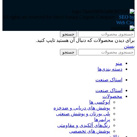
All rights are reserved for Stock Sanaat Caspian Company -
SEO by
Web City
جستجو
برای دیدن محصولات که دنبال آن هستید تایپ کنید.
بستن
جستجو
منو
دسته بندی‌ها
استاک صنعت
استاک صنعت
محصولات
اپوکسی ها
پوشش های دریایی و ضدخزه
پلی یورتان و پوشش صنعتی
پرایمرها
رنگ‌های آلکیدی و مقاومتی
پوشش های تخصصی
مقالات