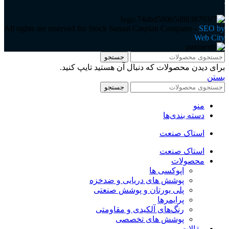
All rights are reserved for Stock Sanaat Caspian Company -
SEO by
Web City
جستجو
برای دیدن محصولات که دنبال آن هستید تایپ کنید.
بستن
جستجو
منو
دسته بندی‌ها
استاک صنعت
استاک صنعت
محصولات
اپوکسی ها
پوشش های دریایی و ضدخزه
پلی یورتان و پوشش صنعتی
پرایمرها
رنگ‌های آلکیدی و مقاومتی
پوشش های تخصصی
مقالات