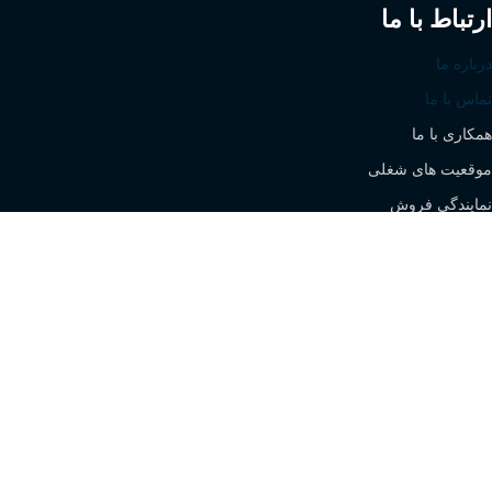
ارتباط با ما
درباره ما
تماس با ما
همکاری با ما
موقعیت های شغلی
نمایندگی فروش
All rights are reserved for Stock Sanaat Caspian Company -
SEO by
Web City