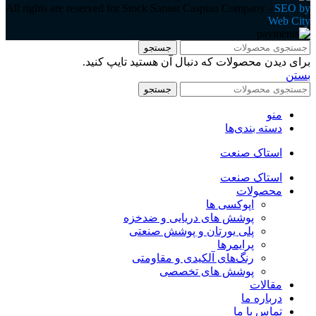
All rights are reserved for Stock Sanaat Caspian Company -
SEO by
Web City
جستجو
برای دیدن محصولات که دنبال آن هستید تایپ کنید.
بستن
جستجو
منو
دسته بندی‌ها
استاک صنعت
استاک صنعت
محصولات
اپوکسی ها
پوشش های دریایی و ضدخزه
پلی یورتان و پوشش صنعتی
پرایمرها
رنگ‌های آلکیدی و مقاومتی
پوشش های تخصصی
مقالات
درباره ما
تماس با ما