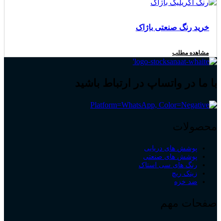
خرید رنگ صنعتی باژاک
مشاهده مطلب
با ما در واتساپ در ارتباط باشید
محصولات
پوشش های دریایی
پوشش های صنعتی
رنگ های سی استاک
زینک ریچ
ضد خزه
صفحات مهم