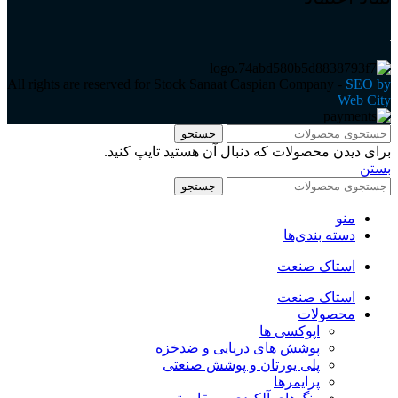
All rights are reserved for Stock Sanaat Caspian Company -
SEO by
Web City
جستجو
برای دیدن محصولات که دنبال آن هستید تایپ کنید.
بستن
جستجو
منو
دسته بندی‌ها
استاک صنعت
استاک صنعت
محصولات
اپوکسی ها
پوشش های دریایی و ضدخزه
پلی یورتان و پوشش صنعتی
پرایمرها