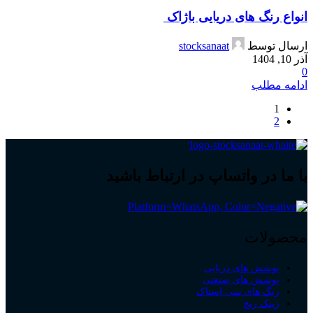
انواع رنگ‌ های دریایی باژاک
ارسال توسط
stocksanaat
آذر 10, 1404
0
ادامه مطلب
1
2
با ما در واتساپ در ارتباط باشید
محصولات
پوشش های دریایی
پوشش های صنعتی
رنگ های سی استاک
زینک ریچ