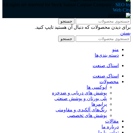
All rights are reserved for Stock Sanaat Caspian Company -
SEO by
Web City
جستجو
برای دیدن محصولات که دنبال آن هستید تایپ کنید.
بستن
جستجو
منو
دسته بندی‌ها
استاک صنعت
استاک صنعت
محصولات
اپوکسی ها
پوشش های دریایی و ضدخزه
پلی یورتان و پوشش صنعتی
پرایمرها
رنگ‌های آلکیدی و مقاومتی
پوشش های تخصصی
مقالات
درباره ما
تماس با ما